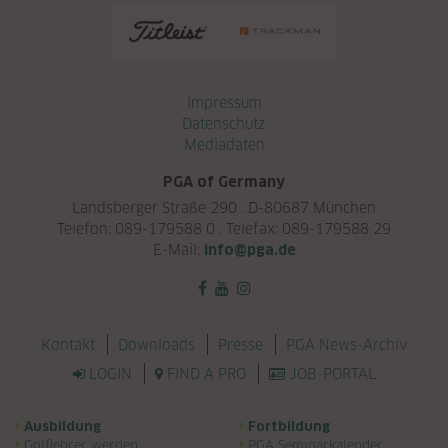
Navigation überspringen
Impressum
Datenschutz
Mediadaten
PGA of Germany
Landsberger Straße 290 . D-80687 München
Telefon: 089-179588 0 . Telefax: 089-179588 29
E-Mail:
info@pga.de
Navigation überspringen
Kontakt
Downloads
Presse
PGA News-Archiv
LOGIN
FIND A PRO
JOB-PORTAL
Navigation überspringen
Ausbildung
Fortbildung
Golflehrer werden
PGA Seminarkalender