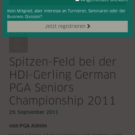
Kein Mitglied, aber Interesse
an Turnieren, Seminaren oder
der
Business Division?
News
Jetzt registrieren
29
SEP
2011
Spitzen-Feld bei der
HDI-Gerling German
PGA Seniors
Championship 2011
29. September 2011
von PGA Admin