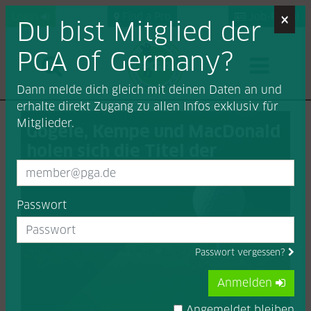
×
Login
Find a Pro
Job-Portal
Du bist Mitglied der
PGA of Germany?
Dann melde dich gleich mit deinen Daten an und
erhalte direkt Zugang zu allen Infos exklusiv für
Mitglieder.
Gögele, Kempe und MacDonald
holen sich die Titel der
Teacher-DM
Passwort
Passwort vergessen?
Anmelden
Angemeldet bleiben