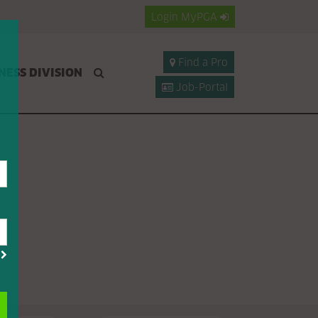
Login
MyPGA
Find a Pro
NESS DIVISION
Job-Portal
?