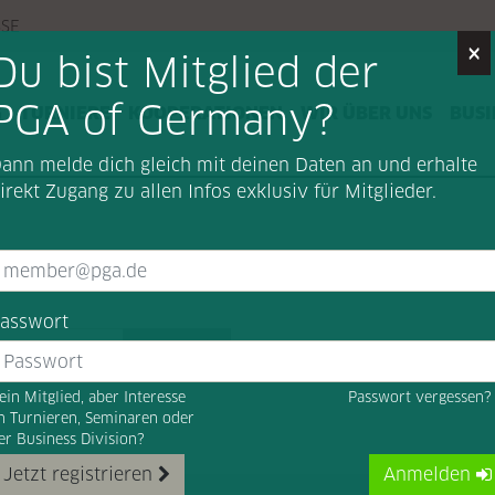
SSE
×
Du bist Mitglied der
PGA of Germany?
G
TURNIERE
KOOPERATIONEN
WIR ÜBER UNS
BUSI
ann melde dich gleich mit deinen Daten an und erhalte
irekt Zugang zu allen Infos exklusiv für Mitglieder.
asswort
Suchen
ein Mitglied, aber Interesse
Passwort vergessen
n Turnieren, Seminaren oder
er Business Division?
Jetzt registrieren
Anmelden