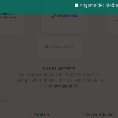
Angemeldet bleib
PGA of Germany
Landsberger Straße 290 . D-80687 München
Telefon: 089-179588 0 . Telefax: 089-179588 29
E-Mail:
info@pga.de
rchiv
Turniere
Kooperationen