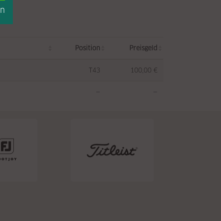
en
Position
Preisgeld
T43
100,00 €
—
—