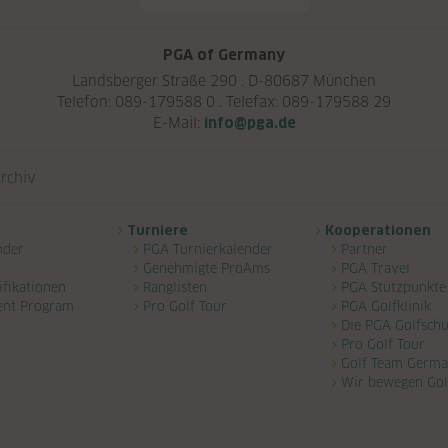
PGA of Germany
Landsberger Straße 290 . D-80687 München
Telefon: 089-179588 0 . Telefax: 089-179588 29
E-Mail:
info@pga.de
rchiv
Turniere
Kooperationen
nder
PGA Turnierkalender
Partner
Genehmigte ProAms
PGA Travel
ifikationen
Ranglisten
PGA Stützpunkte
ent Program
Pro Golf Tour
PGA Golfklinik
Die PGA Golfschu
Pro Golf Tour
Golf Team Germ
Wir bewegen Gol