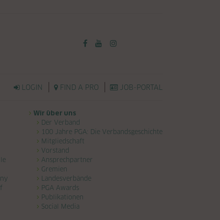
LOGIN
FIND A PRO
JOB-PORTAL
Wir über uns
Der Verband
100 Jahre PGA: Die Verbandsgeschichte
Mitgliedschaft
Vorstand
le
Ansprechpartner
Gremien
any
Landesverbände
f
PGA Awards
Publikationen
Social Media