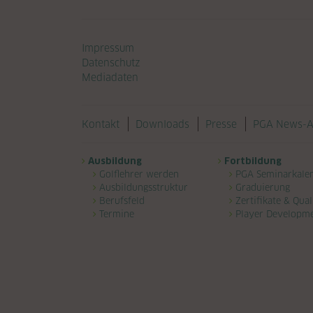
Navigation überspringen
Impressum
Datenschutz
Mediadaten
Navigation überspringen
Kontakt
Downloads
Presse
PGA News-A
Navigation überspringen
Ausbildung
Fortbildung
Golflehrer werden
PGA Seminarkale
Ausbildungsstruktur
Graduierung
Berufsfeld
Zertifikate & Qual
Termine
Player Developm