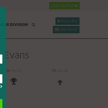
Login
MyPGA
Find a Pro
NESS DIVISION
Job-Portal
n Evans
0x
0x
Top 10
Top 20
?