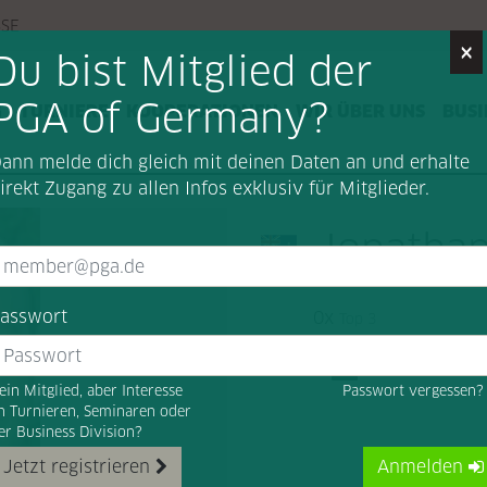
SSE
×
Du bist Mitglied der
PGA of Germany?
G
TURNIERE
KOOPERATIONEN
WIR ÜBER UNS
BUSI
ann melde dich gleich mit deinen Daten an und erhalte
irekt Zugang zu allen Infos exklusiv für Mitglieder.
Jonatha
asswort
0x
Top 3
ein Mitglied, aber Interesse
Passwort vergessen
n Turnieren, Seminaren oder
er Business Division?
Jetzt registrieren
Anmelden