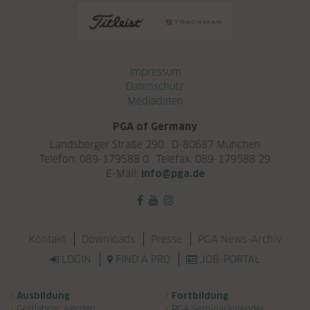
Navigation überspringen
Impressum
Datenschutz
Mediadaten
PGA of Germany
Landsberger Straße 290 . D-80687 München
Telefon: 089-179588 0 . Telefax: 089-179588 29
E-Mail:
info@pga.de
Navigation überspringen
Kontakt
Downloads
Presse
PGA News-Archiv
LOGIN
FIND A PRO
JOB-PORTAL
Navigation überspringen
Ausbildung
Fortbildung
Golflehrer werden
PGA Seminarkalender