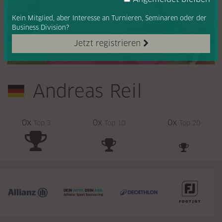
Kein Mitglied, aber Interesse
an Turnieren, Seminaren oder
der
Business Division?
Jetzt registrieren
Andreas Reil
0x
0x
0x
Top 3
Top 10
Top 20