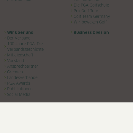
Die PGA Golfschule
Pro Golf Tour
Golf Team Germany
Wir bewegen Golf
Wir über uns
Business Division
Der Verband
100 Jahre PGA: Die
Verbandsgeschichte
Mitgliedschaft
Vorstand
Ansprechpartner
Gremien
Landesverbände
PGA Awards
Publikationen
Social Media