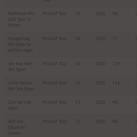
Tour
Raiffeisen Pro
ProGolf Tour
19
2025
MC
Golf Tour St.
Pölten
Haugschlag
ProGolf Tour
18
2025
T7
NÖ Open by
perfect eagle
Ain Bay Red
ProGolf Tour
16
2025
T29
Sea Open
Little Venice
ProGolf Tour
15
2025
T14
Red Sea Open
Zala Springs
ProGolf Tour
13
2025
MC
Open
Red Sea
ProGolf Tour
12
2025
MC
Egyptian
Classic