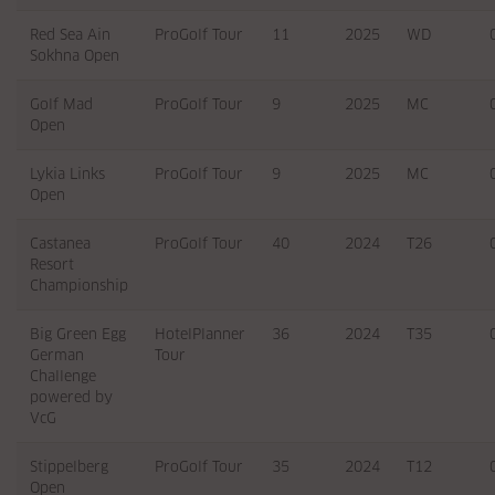
Red Sea Ain
ProGolf Tour
11
2025
WD
Sokhna Open
Golf Mad
ProGolf Tour
9
2025
MC
Open
Lykia Links
ProGolf Tour
9
2025
MC
Open
Castanea
ProGolf Tour
40
2024
T26
Resort
Championship
Big Green Egg
HotelPlanner
36
2024
T35
German
Tour
Challenge
powered by
VcG
Stippelberg
ProGolf Tour
35
2024
T12
Open