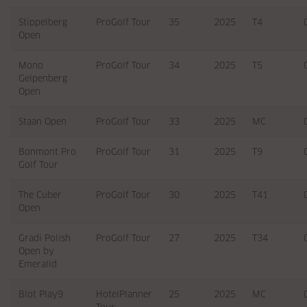
Stippelberg
ProGolf Tour
35
2025
T4
Open
Mono
ProGolf Tour
34
2025
T5
Gelpenberg
Open
Staan Open
ProGolf Tour
33
2025
MC
Bonmont Pro
ProGolf Tour
31
2025
T9
Golf Tour
The Cuber
ProGolf Tour
30
2025
T41
Open
Gradi Polish
ProGolf Tour
27
2025
T34
Open by
Emeralld
Blot Play9
HotelPlanner
25
2025
MC