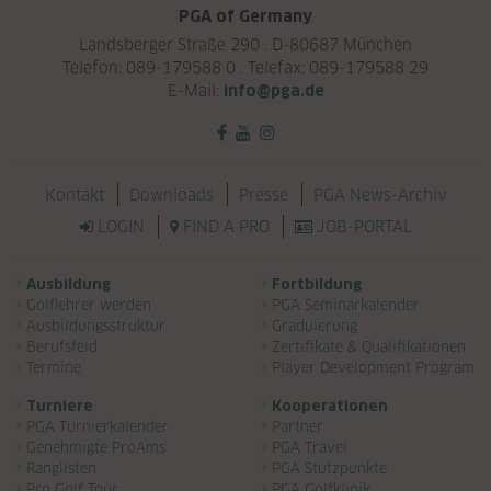
PGA of Germany
Landsberger Straße 290 . D-80687 München
Telefon: 089-179588 0 . Telefax: 089-179588 29
E-Mail:
info@pga.de
Navigation überspringen
Kontakt
Downloads
Presse
PGA News-Archiv
LOGIN
FIND A PRO
JOB-PORTAL
Navigation überspringen
Ausbildung
Fortbildung
Golflehrer werden
PGA Seminarkalender
Ausbildungsstruktur
Graduierung
Berufsfeld
Zertifikate & Qualifikationen
Termine
Player Development Program
Turniere
Kooperationen
PGA Turnierkalender
Partner
Genehmigte ProAms
PGA Travel
Ranglisten
PGA Stützpunkte
Pro Golf Tour
PGA Golfklinik