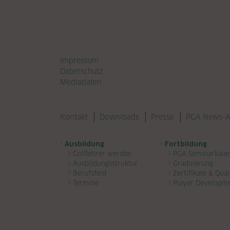
Navigation überspringen
Impressum
Datenschutz
Mediadaten
Navigation überspringen
Kontakt
Downloads
Presse
PGA News-A
Navigation überspringen
Ausbildung
Fortbildung
Golflehrer werden
PGA Seminarkale
Ausbildungsstruktur
Graduierung
Berufsfeld
Zertifikate & Qual
Termine
Player Developm