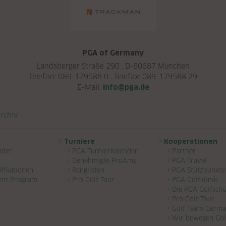
PGA of Germany
Landsberger Straße 290 . D-80687 München
Telefon: 089-179588 0 . Telefax: 089-179588 29
E-Mail:
info@pga.de
rchiv
Turniere
Kooperationen
nder
PGA Turnierkalender
Partner
Genehmigte ProAms
PGA Travel
ifikationen
Ranglisten
PGA Stützpunkte
ent Program
Pro Golf Tour
PGA Golfklinik
Die PGA Golfschu
Pro Golf Tour
Golf Team Germ
Wir bewegen Gol