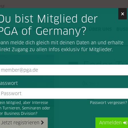
SSE
×
Du bist Mitglied der
PGA of Germany?
G
TURNIERE
KOOPERATIONEN
WIR ÜBER UNS
BUSI
ann melde dich gleich mit deinen Daten an und erhalte
irekt Zugang zu allen Infos exklusiv für Mitglieder.
Ender Tü
asswort
0x
Top 3
ein Mitglied, aber Interesse
Passwort vergessen
n Turnieren, Seminaren oder
er Business Division?
Jetzt registrieren
Anmelden