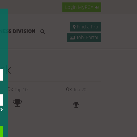
Login
MyPGA
Find a Pro
NESS DIVISION
Job-Portal
rk
0x
0x
Top 10
Top 20
?