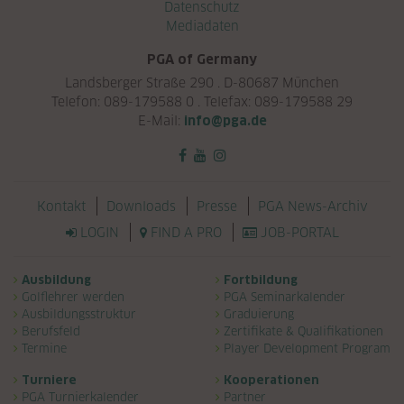
Datenschutz
Mediadaten
PGA of Germany
Landsberger Straße 290 . D-80687 München
Telefon: 089-179588 0 . Telefax: 089-179588 29
E-Mail:
info@pga.de
Navigation überspringen
Kontakt
Downloads
Presse
PGA News-Archiv
LOGIN
FIND A PRO
JOB-PORTAL
Navigation überspringen
Ausbildung
Fortbildung
Golflehrer werden
PGA Seminarkalender
Ausbildungsstruktur
Graduierung
Berufsfeld
Zertifikate & Qualifikationen
Termine
Player Development Program
Turniere
Kooperationen
PGA Turnierkalender
Partner