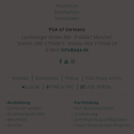
Navigation überspringen
Impressum
Datenschutz
Mediadaten
PGA of Germany
Landsberger Straße 290 . D-80687 München
Telefon: 089-179588 0 . Telefax: 089-179588 29
E-Mail:
info@pga.de
Navigation überspringen
Kontakt
Downloads
Presse
PGA News-Archiv
LOGIN
FIND A PRO
JOB-PORTAL
Navigation überspringen
Ausbildung
Fortbildung
Golflehrer werden
PGA Seminarkalender
Ausbildungsstruktur
Graduierung
Berufsfeld
Zertifikate & Qualifikationen
Termine
Player Development Program