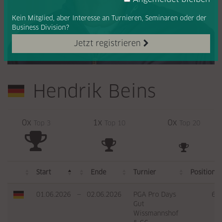
Kein Mitglied, aber Interesse
an Turnieren, Seminaren oder
der
Business Division?
Jetzt registrieren
Hendrik Beins
0x
1x
0x
Top 3
Top 10
Top 20
Start
Ende
Turnier
Position
01.06.2026
—
02.06.2026
PGA Pro Days
6
Gut
Wissmannshof