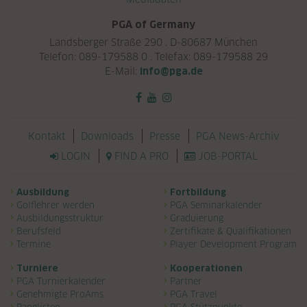
PGA of Germany
Landsberger Straße 290 . D-80687 München
Telefon: 089-179588 0 . Telefax: 089-179588 29
E-Mail:
info@pga.de
Navigation überspringen
Kontakt
Downloads
Presse
PGA News-Archiv
LOGIN
FIND A PRO
JOB-PORTAL
Navigation überspringen
Ausbildung
Fortbildung
Golflehrer werden
PGA Seminarkalender
Ausbildungsstruktur
Graduierung
Berufsfeld
Zertifikate & Qualifikationen
Termine
Player Development Program
Turniere
Kooperationen
PGA Turnierkalender
Partner
Genehmigte ProAms
PGA Travel