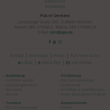
Datenschutz
Mediadaten
PGA of Germany
Landsberger Straße 290 . D-80687 München
Telefon: 089-179588 0 . Telefax: 089-179588 29
E-Mail:
info@pga.de
Navigation überspringen
Kontakt
Downloads
Presse
PGA News-Archiv
LOGIN
FIND A PRO
JOB-PORTAL
Navigation überspringen
Ausbildung
Fortbildung
Golflehrer werden
PGA Seminarkalender
Ausbildungsstruktur
Graduierung
Berufsfeld
Zertifikate & Qualifikationen
Termine
Player Development Program
Turniere
Kooperationen
PGA Turnierkalender
Partner