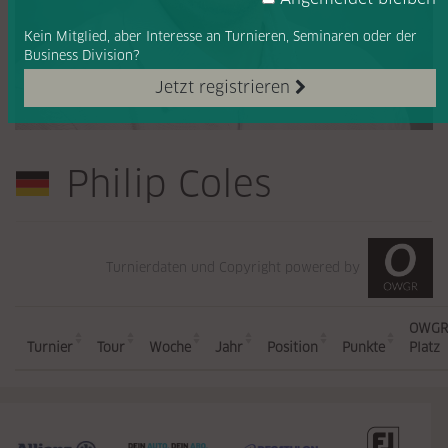
Kein Mitglied, aber Interesse
an Turnieren, Seminaren oder
der
Business Division?
Jetzt registrieren
Philip Coles
Turnierdaten und Copyright powered by
OWGR
Turnier
Tour
Woche
Jahr
Position
Punkte
Platz