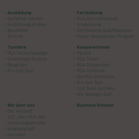
Navigation überspringen
Ausbildung
Fortbildung
Golflehrer werden
PGA Seminarkalender
Ausbildungsstruktur
Graduierung
Berufsfeld
Zertifikate & Qualifikationen
Termine
Player Development Program
Turniere
Kooperationen
PGA Turnierkalender
Partner
Genehmigte ProAms
PGA Travel
Ranglisten
PGA Stützpunkte
Pro Golf Tour
PGA Golfklinik
Die PGA Golfschule
Pro Golf Tour
Golf Team Germany
Wir bewegen Golf
Wir über uns
Business Division
Der Verband
100 Jahre PGA: Die
Verbandsgeschichte
Mitgliedschaft
Vorstand