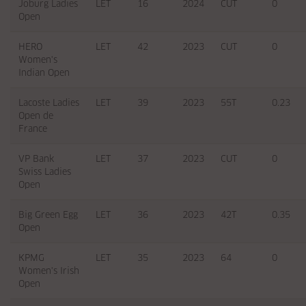
Joburg Ladies
LET
16
2024
CUT
0
Open
HERO
LET
42
2023
CUT
0
Women's
Indian Open
Lacoste Ladies
LET
39
2023
55T
0.23
Open de
France
VP Bank
LET
37
2023
CUT
0
Swiss Ladies
Open
Big Green Egg
LET
36
2023
42T
0.35
Open
KPMG
LET
35
2023
64
0
Women's Irish
Open