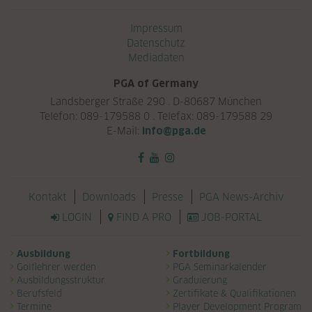
Navigation überspringen
Impressum
Datenschutz
Mediadaten
PGA of Germany
Landsberger Straße 290 . D-80687 München
Telefon: 089-179588 0 . Telefax: 089-179588 29
E-Mail:
info@pga.de
Navigation überspringen
Kontakt
Downloads
Presse
PGA News-Archiv
LOGIN
FIND A PRO
JOB-PORTAL
Navigation überspringen
Ausbildung
Fortbildung
Golflehrer werden
PGA Seminarkalender
Ausbildungsstruktur
Graduierung
Berufsfeld
Zertifikate & Qualifikationen
Termine
Player Development Program