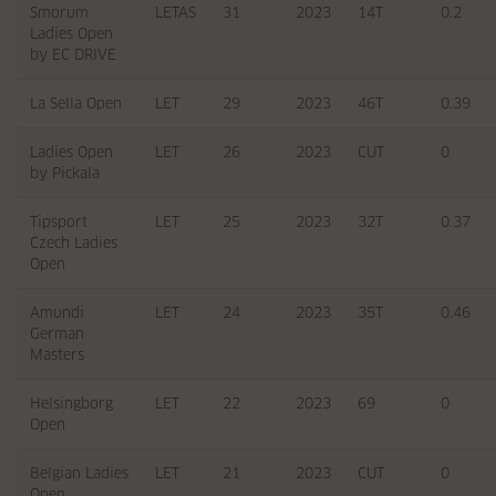
Smorum
LETAS
31
2023
14T
0.2
Ladies Open
by EC DRIVE
La Sella Open
LET
29
2023
46T
0.39
Ladies Open
LET
26
2023
CUT
0
by Pickala
Tipsport
LET
25
2023
32T
0.37
Czech Ladies
Open
Amundi
LET
24
2023
35T
0.46
German
Masters
Helsingborg
LET
22
2023
69
0
Open
Belgian Ladies
LET
21
2023
CUT
0
Open