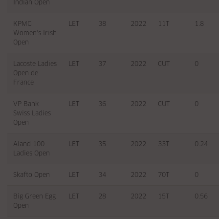
Indian Open
KPMG
LET
38
2022
11T
1.8
Women's Irish
Open
Lacoste Ladies
LET
37
2022
CUT
0
Open de
France
VP Bank
LET
36
2022
CUT
0
Swiss Ladies
Open
Aland 100
LET
35
2022
33T
0.24
Ladies Open
Skafto Open
LET
34
2022
70T
0
Big Green Egg
LET
28
2022
15T
0.56
Open