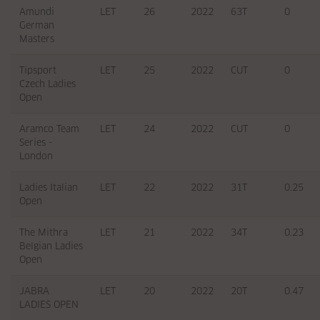
Amundi
LET
26
2022
63T
0
German
Masters
Tipsport
LET
25
2022
CUT
0
Czech Ladies
Open
Aramco Team
LET
24
2022
CUT
0
Series -
London
Ladies Italian
LET
22
2022
31T
0.25
Open
The Mithra
LET
21
2022
34T
0.23
Belgian Ladies
Open
JABRA
LET
20
2022
20T
0.47
LADIES OPEN