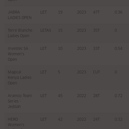
JABRA
LET
19
2023
47T
0.36
LADIES OPEN
Terre Blanche
LETAS
15
2023
35T
0
Ladies Open
Investec SA
LET
10
2023
33T
0.54
Women's
Open
Magical
LET
5
2023
CUT
0
Kenya Ladies
Open
Aramco Team
LET
45
2022
28T
0.72
Series -
Jeddah
HERO
LET
42
2022
24T
0.32
Women's