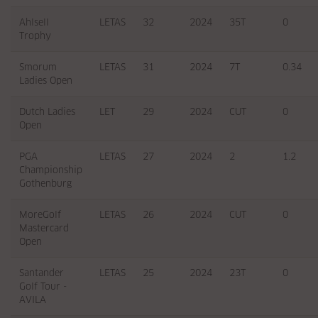
Ahlsell
LETAS
32
2024
35T
0
Trophy
Smorum
LETAS
31
2024
7T
0.34
Ladies Open
Dutch Ladies
LET
29
2024
CUT
0
Open
PGA
LETAS
27
2024
2
1.2
Championship
Gothenburg
MoreGolf
LETAS
26
2024
CUT
0
Mastercard
Open
Santander
LETAS
25
2024
23T
0
Golf Tour -
AVILA