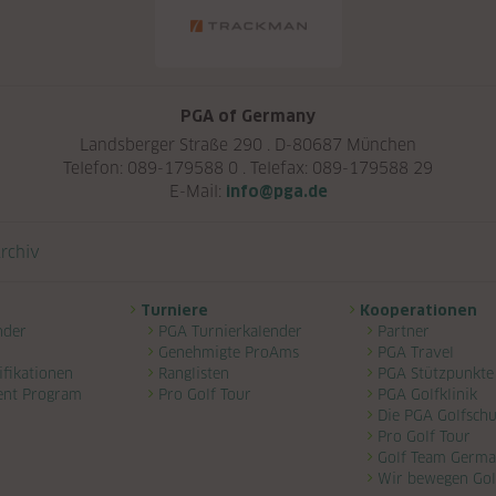
PGA of Germany
Landsberger Straße 290 . D-80687 München
Telefon: 089-179588 0 . Telefax: 089-179588 29
E-Mail:
info@pga.de
rchiv
Turniere
Kooperationen
nder
PGA Turnierkalender
Partner
Genehmigte ProAms
PGA Travel
ifikationen
Ranglisten
PGA Stützpunkte
ent Program
Pro Golf Tour
PGA Golfklinik
Die PGA Golfschu
Pro Golf Tour
Golf Team Germ
Wir bewegen Gol