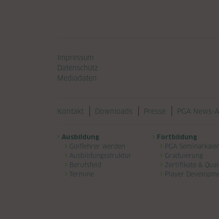
Navigation überspringen
Impressum
Datenschutz
Mediadaten
Navigation überspringen
Kontakt
Downloads
Presse
PGA News-A
Navigation überspringen
Ausbildung
Fortbildung
Golflehrer werden
PGA Seminarkale
Ausbildungsstruktur
Graduierung
Berufsfeld
Zertifikate & Qual
Termine
Player Developm