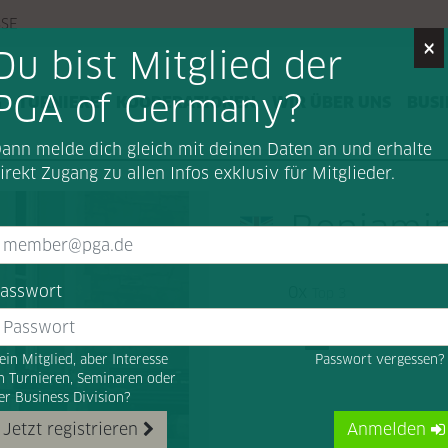
SSE
×
Du bist Mitglied der
PGA of Germany?
G
TURNIERE
KOOPERATIONEN
WIR ÜBER UNS
BUSI
ann melde dich gleich mit deinen Daten an und erhalte
irekt Zugang zu allen Infos exklusiv für Mitglieder.
Benjamin
asswort
0x
Top 3
ein Mitglied, aber Interesse
Passwort vergessen
n Turnieren, Seminaren oder
er Business Division?
Jetzt registrieren
Anmelden