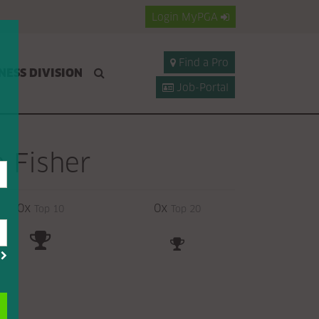
Login
MyPGA
Find a Pro
NESS DIVISION
Job-Portal
 Fisher
0x
0x
Top 10
Top 20
?