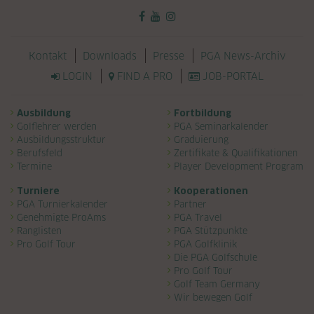
Navigation überspringen
Kontakt
Downloads
Presse
PGA News-Archiv
LOGIN
FIND A PRO
JOB-PORTAL
Navigation überspringen
Ausbildung
Fortbildung
Golflehrer werden
PGA Seminarkalender
Ausbildungsstruktur
Graduierung
Berufsfeld
Zertifikate & Qualifikationen
Termine
Player Development Program
Turniere
Kooperationen
PGA Turnierkalender
Partner
Genehmigte ProAms
PGA Travel
Ranglisten
PGA Stützpunkte
Pro Golf Tour
PGA Golfklinik
Die PGA Golfschule
Pro Golf Tour
Golf Team Germany
Wir bewegen Golf