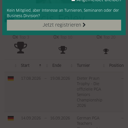
Kein Mitglied, aber Interesse
an Turnieren, Seminaren oder
der
Francis Foley
Business Division?
Jetzt registrieren
0x
0x
0x
Top 3
Top 10
Top 20
Start
Ende
Turnier
Position
17.08.2026
—
19.08.2026
Dieter Praun
—
Trophy - Die
offizielle PGA
Seniors
Championship
2026
14.09.2026
—
16.09.2026
German PGA
—
Teachers