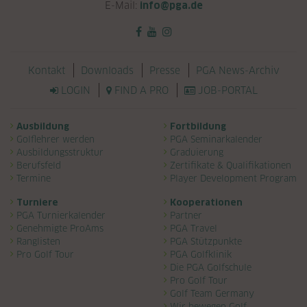
E-Mail:
info@pga.de
Navigation überspringen
Kontakt
Downloads
Presse
PGA News-Archiv
LOGIN
FIND A PRO
JOB-PORTAL
Navigation überspringen
Ausbildung
Fortbildung
Golflehrer werden
PGA Seminarkalender
Ausbildungsstruktur
Graduierung
Berufsfeld
Zertifikate & Qualifikationen
Termine
Player Development Program
Turniere
Kooperationen
PGA Turnierkalender
Partner
Genehmigte ProAms
PGA Travel
Ranglisten
PGA Stützpunkte
Pro Golf Tour
PGA Golfklinik
Die PGA Golfschule
Pro Golf Tour
Golf Team Germany
Wir bewegen Golf