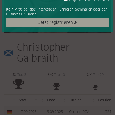
Kein Mitglied, aber Interesse
an Turnieren, Seminaren oder
der
Business Division?
Jetzt registrieren
Christopher
Galbraith
0x
0x
0x
Top 3
Top 10
Top 20
Start
Ende
Turnier
Position
17.09.2025
—
19.09.2025
German PGA
T24