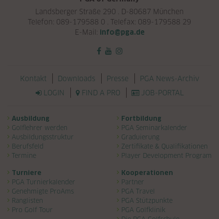
Landsberger Straße 290 . D-80687 München
Telefon: 089-179588 0 . Telefax: 089-179588 29
E-Mail:
info@pga.de
Navigation überspringen
Kontakt
Downloads
Presse
PGA News-Archiv
LOGIN
FIND A PRO
JOB-PORTAL
Navigation überspringen
Ausbildung
Fortbildung
Golflehrer werden
PGA Seminarkalender
Ausbildungsstruktur
Graduierung
Berufsfeld
Zertifikate & Qualifikationen
Termine
Player Development Program
Turniere
Kooperationen
PGA Turnierkalender
Partner
Genehmigte ProAms
PGA Travel
Ranglisten
PGA Stützpunkte
Pro Golf Tour
PGA Golfklinik