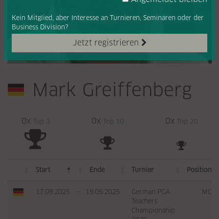
Kein Mitglied, aber Interesse
an Turnieren, Seminaren oder
der
Business Division?
Jetzt registrieren
Mark Greiffenberg
0x
0x
0x
Top 3
Top 10
Top 20
Start
Ende
Turnier
Position
17.09.2025
—
19.09.2025
German PGA
MC
Teachers
Championship