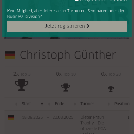
Kein Mitglied, aber Interesse
an Turnieren, Seminaren oder
der
Business Division?
Jetzt registrieren
Christoph Günther
2x
0x
0x
Top 3
Top 10
Top 20
Start
Ende
Turnier
Position
18.08.2025
—
20.08.2025
Dieter Praun
1
Trophy - Die
offizielle PGA