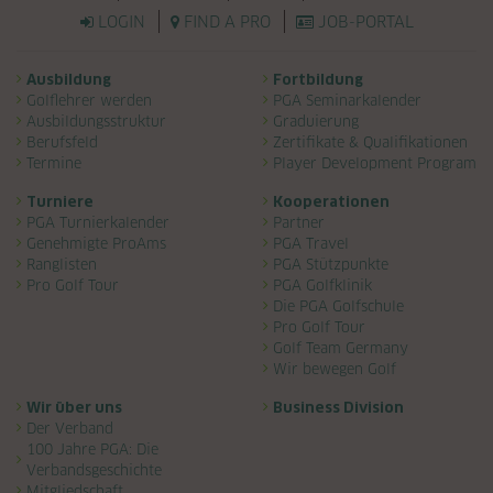
LOGIN
FIND A PRO
JOB-PORTAL
Navigation überspringen
Ausbildung
Fortbildung
Golflehrer werden
PGA Seminarkalender
Ausbildungsstruktur
Graduierung
Berufsfeld
Zertifikate & Qualifikationen
Termine
Player Development Program
Turniere
Kooperationen
PGA Turnierkalender
Partner
Genehmigte ProAms
PGA Travel
Ranglisten
PGA Stützpunkte
Pro Golf Tour
PGA Golfklinik
Die PGA Golfschule
Pro Golf Tour
Golf Team Germany
Wir bewegen Golf
Wir über uns
Business Division
Der Verband
100 Jahre PGA: Die
Verbandsgeschichte
Mitgliedschaft