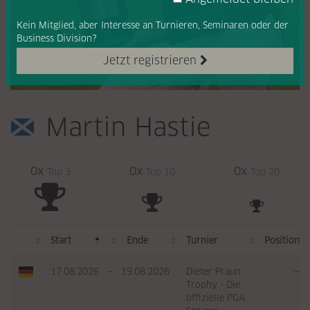
Kein Mitglied, aber Interesse
an Turnieren, Seminaren oder
der
Business Division?
Jetzt registrieren
Martin Hastie
0x
0x
0x
Top 3
Top 10
Top 20
Start
Ende
Turnier
Position
17.08.2026
—
19.08.2026
Dieter Praun
—
Trophy - Die
offizielle PGA