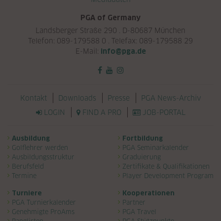
PGA of Germany
Landsberger Straße 290 . D-80687 München
Telefon: 089-179588 0 . Telefax: 089-179588 29
E-Mail:
info@pga.de
Navigation überspringen
Kontakt
Downloads
Presse
PGA News-Archiv
LOGIN
FIND A PRO
JOB-PORTAL
Navigation überspringen
Ausbildung
Fortbildung
Golflehrer werden
PGA Seminarkalender
Ausbildungsstruktur
Graduierung
Berufsfeld
Zertifikate & Qualifikationen
Termine
Player Development Program
Turniere
Kooperationen
PGA Turnierkalender
Partner
Genehmigte ProAms
PGA Travel