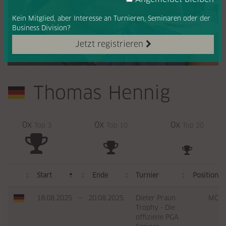
Kein Mitglied, aber Interesse
an Turnieren, Seminaren oder
der
Business Division?
Jetzt registrieren
Thomas Hennig
0x
0x
0x
Top 3
Top 10
Top 20
Start
Ende
Turnier
Position
18.08.2025
—
20.08.2025
Dieter Praun
MC
Trophy - Die
offizielle PGA