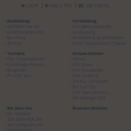
LOGIN
FIND A PRO
JOB-PORTAL
Navigation überspringen
Ausbildung
Fortbildung
Golflehrer werden
PGA Seminarkalender
Ausbildungsstruktur
Graduierung
Berufsfeld
Zertifikate & Qualifikationen
Termine
Player Development Program
Turniere
Kooperationen
PGA Turnierkalender
Partner
Genehmigte ProAms
PGA Travel
Ranglisten
PGA Stützpunkte
Pro Golf Tour
PGA Golfklinik
Die PGA Golfschule
Pro Golf Tour
Golf Team Germany
Wir bewegen Golf
Wir über uns
Business Division
Der Verband
100 Jahre PGA: Die
Verbandsgeschichte
Mitgliedschaft