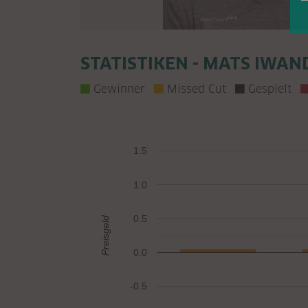
STATISTIKEN - MATS IWAN
Gewinner
Missed Cut
Gespielt
1.5
1.0
0.5
Preisgeld
0.0
-0.5