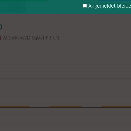
Angemeldet bleib
D
Withdraw/Disqualifiziert