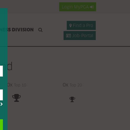
Login
MyPGA
Find a Pro
NESS DIVISION
Job-Portal
and
0x
0x
Top 10
Top 20
?