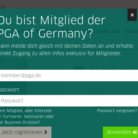
SSE
×
Du bist Mitglied der
PGA of Germany?
G
TURNIERE
KOOPERATIONEN
WIR ÜBER UNS
BUSI
ann melde dich gleich mit deinen Daten an und erhalte
irekt Zugang zu allen Infos exklusiv für Mitglieder.
Mats Iw
asswort
0x
Top 3
ein Mitglied, aber Interesse
Passwort vergessen
n Turnieren, Seminaren oder
er Business Division?
Jetzt registrieren
Anmelden