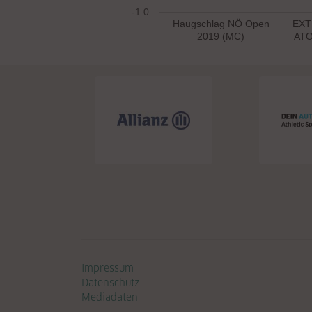
-1.0
Haugschlag NÖ Open
EXT
2019 (MC)
ATO
Navigation überspringen
Impressum
Datenschutz
Mediadaten