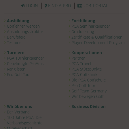
LOGIN
FIND A PRO
JOB-PORTAL
Navigation überspringen
Ausbildung
Fortbildung
Golflehrer werden
PGA Seminarkalender
Ausbildungsstruktur
Graduierung
Berufsfeld
Zertifikate & Qualifikationen
Termine
Player Development Program
Turniere
Kooperationen
PGA Turnierkalender
Partner
Genehmigte ProAms
PGA Travel
Ranglisten
PGA Stützpunkte
Pro Golf Tour
PGA Golfklinik
Die PGA Golfschule
Pro Golf Tour
Golf Team Germany
Wir bewegen Golf
Wir über uns
Business Division
Der Verband
100 Jahre PGA: Die
Verbandsgeschichte
Mitgliedschaft