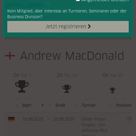
Kein Mitglied, aber Interesse
an Turnieren, Seminaren oder
der
Business Division?
Jetzt registrieren
Andrew MacDonald
0x
2x
0x
Top 3
Top 10
Top 20
Start
Ende
Turnier
Position
18.08.2025
—
20.08.2025
Dieter Praun
T9
Trophy - Die
offizielle PGA