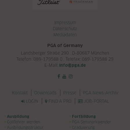
Navigation überspringen
Impressum
Datenschutz
Mediadaten
PGA of Germany
Landsberger Straße 290 . D-80687 München
Telefon: 089-179588 0 . Telefax: 089-179588 29
E-Mail:
info@pga.de
Navigation überspringen
Kontakt
Downloads
Presse
PGA News-Archiv
LOGIN
FIND A PRO
JOB-PORTAL
Navigation überspringen
Ausbildung
Fortbildung
Golflehrer werden
PGA Seminarkalender
Ausbildungsstruktur
Graduierung