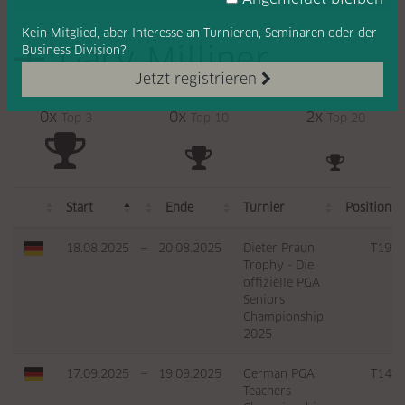
Kein Mitglied, aber Interesse
an Turnieren, Seminaren oder
der
Gary Milliner
Business Division?
Jetzt registrieren
0x
0x
2x
Top 3
Top 10
Top 20
Start
Ende
Turnier
Position
18.08.2025
—
20.08.2025
Dieter Praun
T19
Trophy - Die
offizielle PGA
Seniors
Championship
2025
17.09.2025
—
19.09.2025
German PGA
T14
Teachers