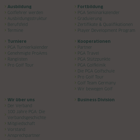
Navigation überspringen
Ausbildung
Fortbildung
Golflehrer werden
PGA Seminarkalender
Ausbildungsstruktur
Graduierung
Berufsfeld
Zertifikate & Qualifikationen
Termine
Player Development Program
Turniere
Kooperationen
PGA Turnierkalender
Partner
Genehmigte ProAms
PGA Travel
Ranglisten
PGA Stützpunkte
Pro Golf Tour
PGA Golfklinik
Die PGA Golfschule
Pro Golf Tour
Golf Team Germany
Wir bewegen Golf
Wir über uns
Business Division
Der Verband
100 Jahre PGA: Die
Verbandsgeschichte
Mitgliedschaft
Vorstand
Ansprechpartner