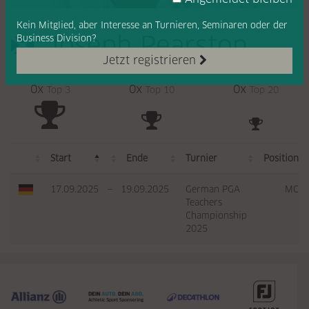
Kein Mitglied, aber Interesse
an Turnieren, Seminaren oder
der
Joseph Pearston
Business Division?
Jetzt registrieren
0x
0x
0x
Top 3
Top 10
Top 20
Start
Ende
Turnier
Position
17.09.2025
—
19.09.2025
German PGA
MC
Teachers
Championship
2025