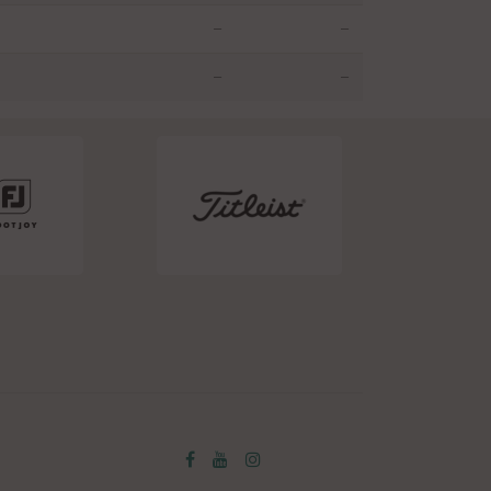
—
—
—
—