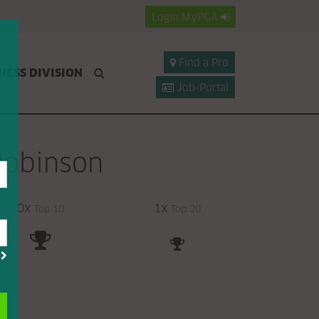
Login
MyPGA
Find a Pro
NESS DIVISION
Job-Portal
Robinson
0x
1x
Top 10
Top 20
?