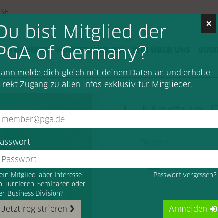
SSE
×
Du bist Mitglied der
PGA of Germany?
G
TURNIERE
KOOPERATIONEN
WIR ÜBER UNS
BUSI
ann melde dich gleich mit deinen Daten an und erhalte
irekt Zugang zu allen Infos exklusiv für Mitglieder.
Martyn 
asswort
0x
Top 3
ein Mitglied, aber Interesse
Passwort vergessen
n Turnieren, Seminaren oder
er Business Division?
Jetzt registrieren
Anmelden