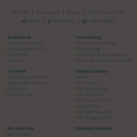
Navigation überspringen
Kontakt
Downloads
Presse
PGA News-Archiv
LOGIN
FIND A PRO
JOB-PORTAL
Navigation überspringen
Ausbildung
Fortbildung
Golflehrer werden
PGA Seminarkalender
Ausbildungsstruktur
Graduierung
Berufsfeld
Zertifikate & Qualifikationen
Termine
Player Development Program
Turniere
Kooperationen
PGA Turnierkalender
Partner
Genehmigte ProAms
PGA Travel
Ranglisten
PGA Stützpunkte
Pro Golf Tour
PGA Golfklinik
Die PGA Golfschule
Pro Golf Tour
Golf Team Germany
Wir bewegen Golf
Wir über uns
Business Division
Der Verband