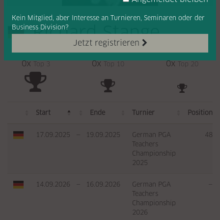
Kein Mitglied, aber Interesse
an Turnieren, Seminaren oder
der
Richard Stange
Business Division?
Jetzt registrieren
0x
0x
0x
Top 3
Top 10
Top 20
Start
Ende
Turnier
Position
17.09.2025
—
19.09.2025
German PGA
48
Teachers
Championship
2025
14.09.2026
—
16.09.2026
German PGA
—
Teachers
Championship
2026