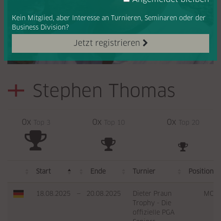
Kein Mitglied, aber Interesse
an Turnieren, Seminaren oder
der
Business Division?
Jetzt registrieren
Stephen Thomas
0x
0x
0x
Top 3
Top 10
Top 20
Start
Ende
Turnier
Position
18.08.2025
—
20.08.2025
Dieter Praun
MC
Trophy - Die
offizielle PGA