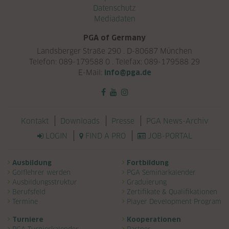
Datenschutz
Mediadaten
PGA of Germany
Landsberger Straße 290 . D-80687 München
Telefon: 089-179588 0 . Telefax: 089-179588 29
E-Mail:
info@pga.de
Navigation überspringen
Kontakt
Downloads
Presse
PGA News-Archiv
LOGIN
FIND A PRO
JOB-PORTAL
Navigation überspringen
Ausbildung
Fortbildung
Golflehrer werden
PGA Seminarkalender
Ausbildungsstruktur
Graduierung
Berufsfeld
Zertifikate & Qualifikationen
Termine
Player Development Program
Turniere
Kooperationen