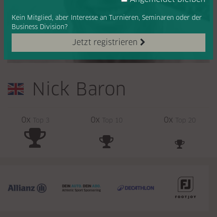
Kein Mitglied, aber Interesse
an Turnieren, Seminaren oder
der
Business Division?
Jetzt registrieren
Nick Baron
0x
0x
0x
Top 3
Top 10
Top 20