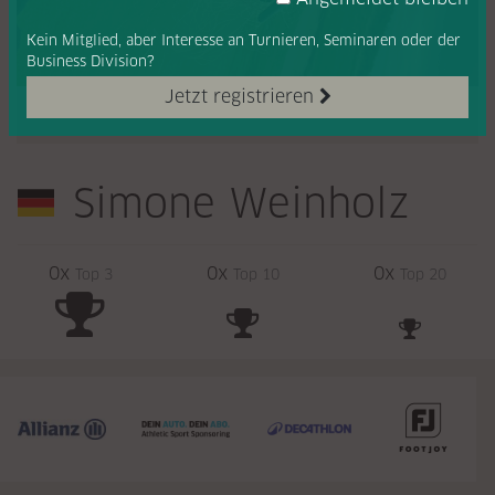
Kein Mitglied, aber Interesse
an Turnieren, Seminaren oder
der
Business Division?
Jetzt registrieren
Simone Weinholz
0x
0x
0x
Top 3
Top 10
Top 20