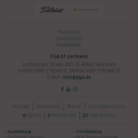
Navigation überspringen
Impressum
Datenschutz
Mediadaten
PGA of Germany
Landsberger Straße 290 . D-80687 München
Telefon: 089-179588 0 . Telefax: 089-179588 29
E-Mail:
info@pga.de
Navigation überspringen
Kontakt
Downloads
Presse
PGA News-Archiv
LOGIN
FIND A PRO
JOB-PORTAL
Navigation überspringen
Ausbildung
Fortbildung
Golflehrer werden
PGA Seminarkalender