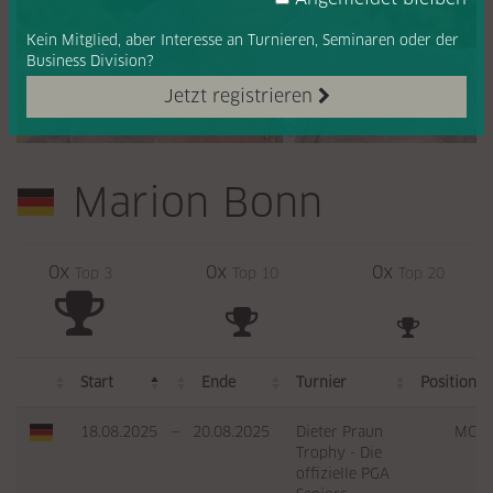
Kein Mitglied, aber Interesse
an Turnieren, Seminaren oder
der
Business Division?
Jetzt registrieren
Marion Bonn
0x
0x
0x
Top 3
Top 10
Top 20
Start
Ende
Turnier
Position
18.08.2025
—
20.08.2025
Dieter Praun
MC
Trophy - Die
offizielle PGA