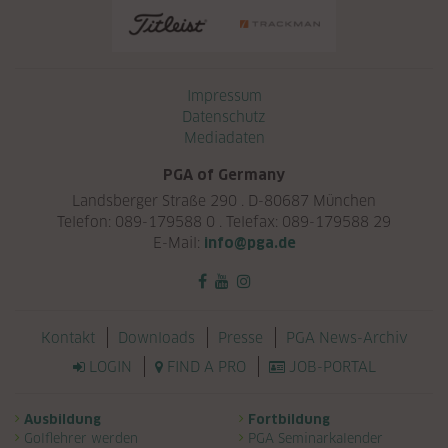
Navigation überspringen
Impressum
Datenschutz
Mediadaten
PGA of Germany
Landsberger Straße 290 . D-80687 München
Telefon: 089-179588 0 . Telefax: 089-179588 29
E-Mail:
info@pga.de
Navigation überspringen
Kontakt
Downloads
Presse
PGA News-Archiv
LOGIN
FIND A PRO
JOB-PORTAL
Navigation überspringen
Ausbildung
Fortbildung
Golflehrer werden
PGA Seminarkalender