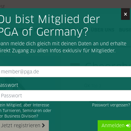
SSE
×
Du bist Mitglied der
PGA of Germany?
G
TURNIERE
KOOPERATIONEN
WIR ÜBER UNS
BUSI
ann melde dich gleich mit deinen Daten an und erhalte
irekt Zugang zu allen Infos exklusiv für Mitglieder.
Gheorgh
asswort
0x
Top 3
ein Mitglied, aber Interesse
Passwort vergessen
n Turnieren, Seminaren oder
er Business Division?
Jetzt registrieren
Anmelden