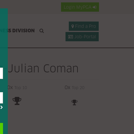
Login
MyPGA
Find a Pro
NESS DIVISION
Job-Portal
e-Julian Coman
0x
0x
Top 10
Top 20
?