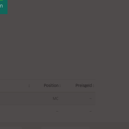
en
Position
Preisgeld
MC
—
—
—