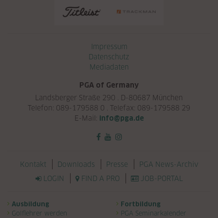
Navigation überspringen
Impressum
Datenschutz
Mediadaten
PGA of Germany
Landsberger Straße 290 . D-80687 München
Telefon: 089-179588 0 . Telefax: 089-179588 29
E-Mail:
info@pga.de
Navigation überspringen
Kontakt
Downloads
Presse
PGA News-Archiv
LOGIN
FIND A PRO
JOB-PORTAL
Navigation überspringen
Ausbildung
Fortbildung
Golflehrer werden
PGA Seminarkalender