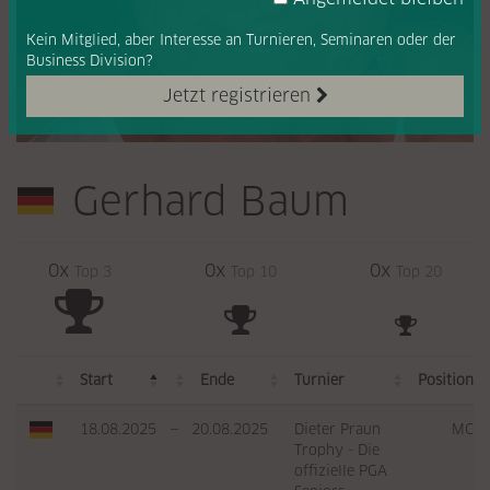
Kein Mitglied, aber Interesse
an Turnieren, Seminaren oder
der
Business Division?
Jetzt registrieren
Gerhard Baum
0x
0x
0x
Top 3
Top 10
Top 20
Start
Ende
Turnier
Position
18.08.2025
—
20.08.2025
Dieter Praun
MC
Trophy - Die
offizielle PGA