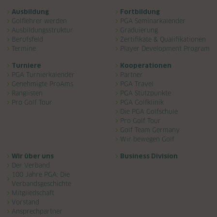
Navigation überspringen
Ausbildung
Fortbildung
Golflehrer werden
PGA Seminarkalender
Ausbildungsstruktur
Graduierung
Berufsfeld
Zertifikate & Qualifikationen
Termine
Player Development Program
Turniere
Kooperationen
PGA Turnierkalender
Partner
Genehmigte ProAms
PGA Travel
Ranglisten
PGA Stützpunkte
Pro Golf Tour
PGA Golfklinik
Die PGA Golfschule
Pro Golf Tour
Golf Team Germany
Wir bewegen Golf
Wir über uns
Business Division
Der Verband
100 Jahre PGA: Die
Verbandsgeschichte
Mitgliedschaft
Vorstand
Ansprechpartner