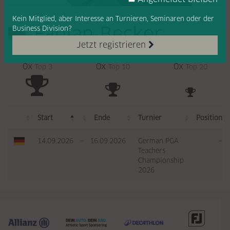
Kein Mitglied, aber Interesse
an Turnieren, Seminaren oder
der
Fabian Becker
Business Division?
Jetzt registrieren
0x
0x
0x
Top 3
Top 10
Top 20
Start
Ende
Turnier
Position
14.09.2026
—
16.09.2026
German PGA
—
Teachers
Championship
2026