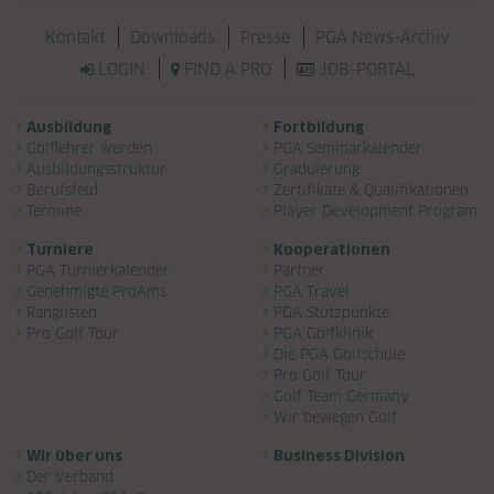
Navigation überspringen
Kontakt
Downloads
Presse
PGA News-Archiv
LOGIN
FIND A PRO
JOB-PORTAL
Navigation überspringen
Ausbildung
Fortbildung
Golflehrer werden
PGA Seminarkalender
Ausbildungsstruktur
Graduierung
Berufsfeld
Zertifikate & Qualifikationen
Termine
Player Development Program
Turniere
Kooperationen
PGA Turnierkalender
Partner
Genehmigte ProAms
PGA Travel
Ranglisten
PGA Stützpunkte
Pro Golf Tour
PGA Golfklinik
Die PGA Golfschule
Pro Golf Tour
Golf Team Germany
Wir bewegen Golf
Wir über uns
Business Division
Der Verband