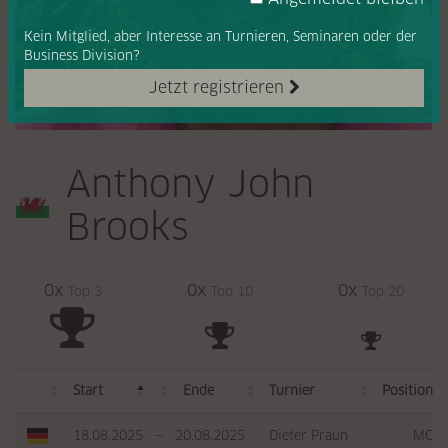
Kein Mitglied, aber Interesse
an Turnieren, Seminaren oder
der
Business Division?
Jetzt registrieren
Anthony John
Brooks
0x
0x
0x
Top 3
Top 10
Top 20
Start
Ende
Turnier
Position
18.08.2025
—
20.08.2025
Dieter Praun
MC