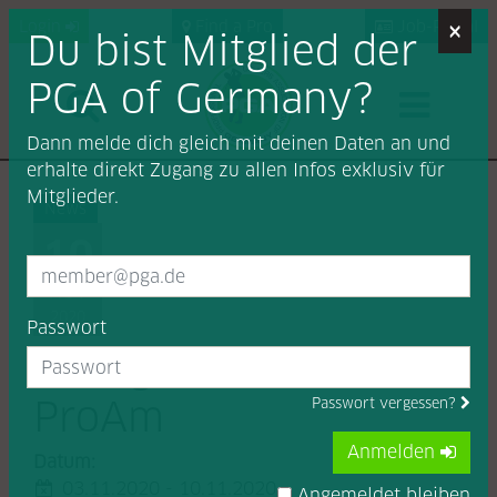
×
Login
Find a Pro
Job-Portal
Du bist Mitglied der
PGA of Germany?
Dann melde dich gleich mit deinen Daten an und
erhalte direkt Zugang zu allen Infos exklusiv für
Mitglieder.
News
10
NOV
2020
Passwort
4. ft golf Valderrama
ProAm
Passwort vergessen?
Anmelden
Datum:
03.11.2020 - 10.11.2020
Angemeldet bleiben