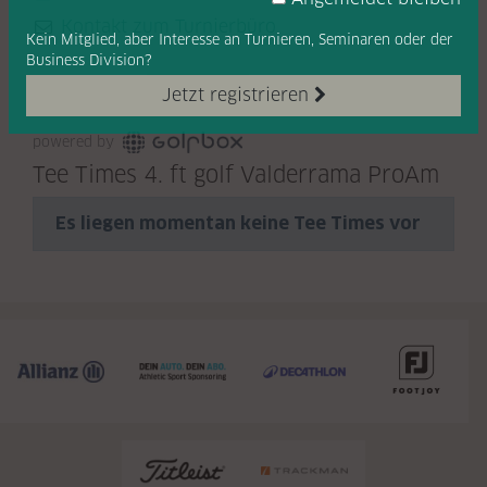
Kontakt zum Turnierbüro
Kein Mitglied, aber Interesse
an Turnieren, Seminaren oder
der
Business Division?
Jetzt registrieren
Livescoring
Tee Times
powered by
Tee Times 4. ft golf Valderrama ProAm
Es liegen momentan keine Tee Times vor