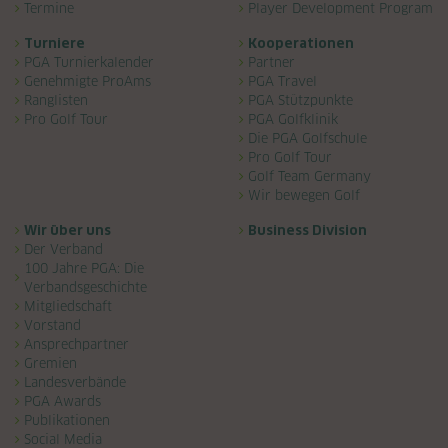
Termine
Player Development Program
Turniere
Kooperationen
PGA Turnierkalender
Partner
Genehmigte ProAms
PGA Travel
Ranglisten
PGA Stützpunkte
Pro Golf Tour
PGA Golfklinik
Die PGA Golfschule
Pro Golf Tour
Golf Team Germany
Wir bewegen Golf
Wir über uns
Business Division
Der Verband
100 Jahre PGA: Die
Verbandsgeschichte
Mitgliedschaft
Vorstand
Ansprechpartner
Gremien
Landesverbände
PGA Awards
Publikationen
Diese Website verwendet Cookies, um Ihnen ein
Social Media