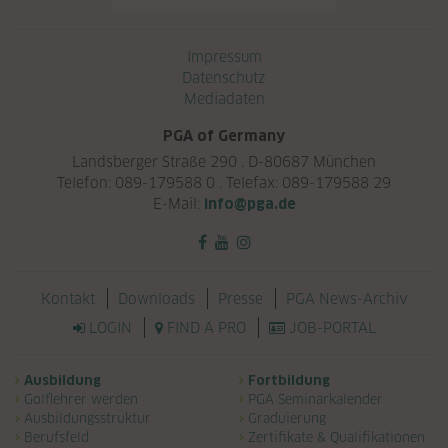
Navigation überspringen
Impressum
Datenschutz
Mediadaten
PGA of Germany
Landsberger Straße 290 . D-80687 München
Telefon: 089-179588 0 . Telefax: 089-179588 29
E-Mail:
info@pga.de
Navigation überspringen
Kontakt
Downloads
Presse
PGA News-Archiv
LOGIN
FIND A PRO
JOB-PORTAL
Navigation überspringen
Ausbildung
Fortbildung
Golflehrer werden
PGA Seminarkalender
Ausbildungsstruktur
Graduierung
Berufsfeld
Zertifikate & Qualifikationen