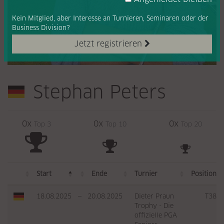
Kein Mitglied, aber Interesse
an Turnieren, Seminaren oder
der
Business Division?
Jetzt registrieren
Stephan Peters
0x
0x
0x
Top 3
Top 10
Top 20
Start
Ende
Turnier
Position
18.08.2025
—
20.08.2025
Dieter Praun
T38
Trophy - Die
offizielle PGA