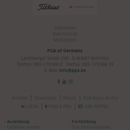
Navigation überspringen
Impressum
Datenschutz
Mediadaten
PGA of Germany
Landsberger Straße 290 . D-80687 München
Telefon: 089-179588 0 . Telefax: 089-179588 29
E-Mail:
info@pga.de
Navigation überspringen
Kontakt
Downloads
Presse
PGA News-Archiv
LOGIN
FIND A PRO
JOB-PORTAL
Navigation überspringen
Ausbildung
Fortbildung
Golflehrer werden
PGA Seminarkalender