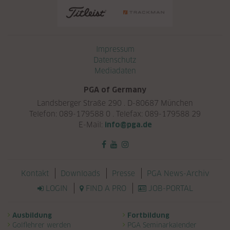
Navigation überspringen
Impressum
Datenschutz
Mediadaten
PGA of Germany
Landsberger Straße 290 . D-80687 München
Telefon: 089-179588 0 . Telefax: 089-179588 29
E-Mail:
info@pga.de
Navigation überspringen
Kontakt
Downloads
Presse
PGA News-Archiv
LOGIN
FIND A PRO
JOB-PORTAL
Navigation überspringen
Ausbildung
Fortbildung
Golflehrer werden
PGA Seminarkalender