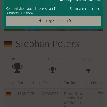
Kein Mitglied, aber Interesse
an Turnieren, Seminaren oder
der
Business Division?
Jetzt registrieren
Stephan Peters
0x
0x
0x
Top 3
Top 10
Top 20
Start
Ende
Turnier
Position
18.08.2025
—
20.08.2025
Dieter Praun
T38
Trophy - Die
offizielle PGA