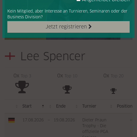
Kein Mitglied, aber Interesse
an Turnieren, Seminaren oder
der
Business Division?
Jetzt registrieren
Lee Spencer
0x
0x
0x
Top 3
Top 10
Top 20
Start
Ende
Turnier
Position
17.08.2026
—
19.08.2026
Dieter Praun
—
Trophy - Die
offizielle PGA