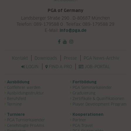
PGA of Germany
Landsberger Straße 290 . D-80687 München
Telefon: 089-179588 0 . Telefax: 089-179588 29
E-Mail:
info@pga.de
Navigation überspringen
Kontakt
Downloads
Presse
PGA News-Archiv
LOGIN
FIND A PRO
JOB-PORTAL
Navigation überspringen
Ausbildung
Fortbildung
Golflehrer werden
PGA Seminarkalender
Ausbildungsstruktur
Graduierung
Berufsfeld
Zertifikate & Qualifikationen
Termine
Player Development Program
Turniere
Kooperationen
PGA Turnierkalender
Partner
Genehmigte ProAms
PGA Travel