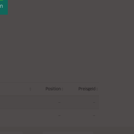
en
Position
Preisgeld
—
—
—
—