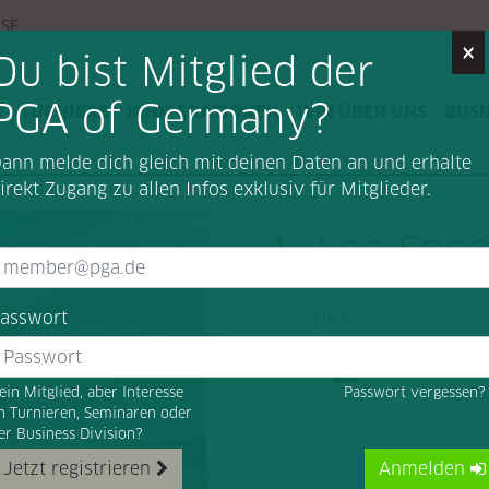
SSE
×
Du bist Mitglied der
PGA of Germany?
G
TURNIERE
KOOPERATIONEN
WIR ÜBER UNS
BUSI
ann melde dich gleich mit deinen Daten an und erhalte
irekt Zugang zu allen Infos exklusiv für Mitglieder.
Lee Spen
asswort
0x
Top 3
ein Mitglied, aber Interesse
Passwort vergessen
n Turnieren, Seminaren oder
er Business Division?
Jetzt registrieren
Anmelden