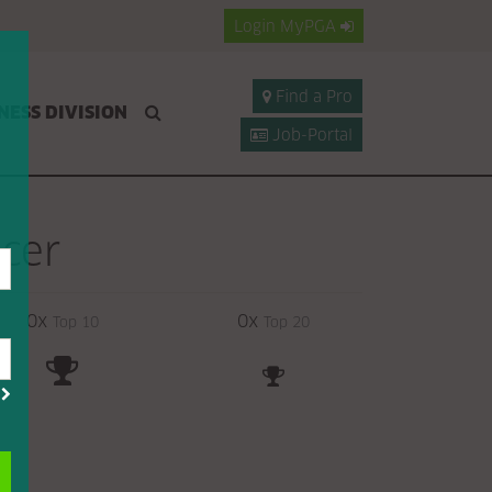
Login
MyPGA
Find a Pro
NESS DIVISION
Job-Portal
cer
0x
0x
Top 10
Top 20
?