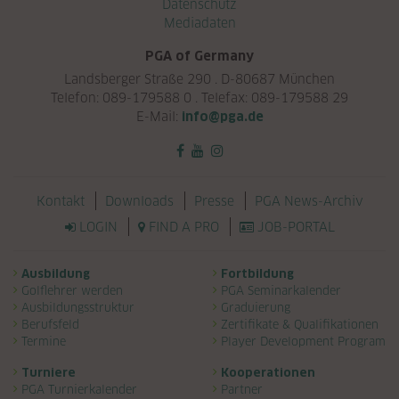
Datenschutz
Mediadaten
PGA of Germany
Landsberger Straße 290 . D-80687 München
Telefon: 089-179588 0 . Telefax: 089-179588 29
E-Mail:
info@pga.de
Navigation überspringen
Kontakt
Downloads
Presse
PGA News-Archiv
LOGIN
FIND A PRO
JOB-PORTAL
Navigation überspringen
Ausbildung
Fortbildung
Golflehrer werden
PGA Seminarkalender
Ausbildungsstruktur
Graduierung
Berufsfeld
Zertifikate & Qualifikationen
Termine
Player Development Program
Turniere
Kooperationen
PGA Turnierkalender
Partner