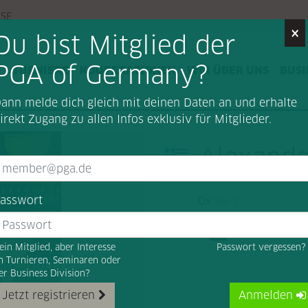
SSE
×
Du bist Mitglied der
PGA of Germany?
G
TURNIERE
KOOPERATIONEN
WIR ÜBER UNS
BUSI
ann melde dich gleich mit deinen Daten an und erhalte
irekt Zugang zu allen Infos exklusiv für Mitglieder.
Alexande
asswort
0x
Top 3
ein Mitglied, aber Interesse
Passwort vergessen
n Turnieren, Seminaren oder
er Business Division?
Jetzt registrieren
Anmelden