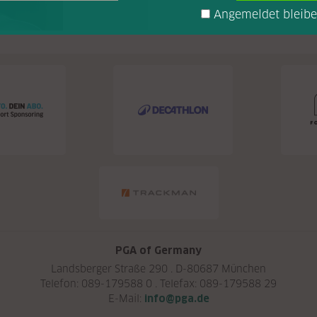
Angemeldet bleib
PGA of Germany
Landsberger Straße 290 . D-80687 München
Telefon: 089-179588 0 . Telefax: 089-179588 29
E-Mail:
info@pga.de