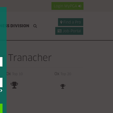
Login
MyPGA
Find a Pro
NESS DIVISION
Job-Portal
r Tranacher
0x
0x
Top 10
Top 20
?