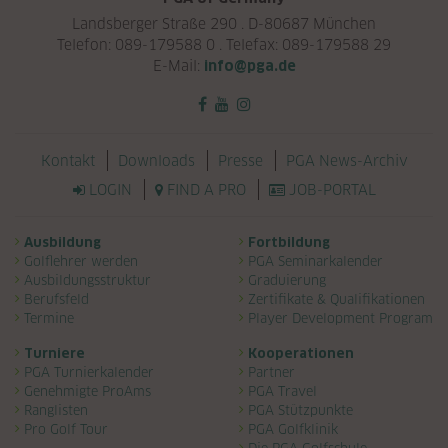
Landsberger Straße 290 . D-80687 München
Telefon: 089-179588 0 . Telefax: 089-179588 29
E-Mail:
info@pga.de
Navigation überspringen
Kontakt
Downloads
Presse
PGA News-Archiv
LOGIN
FIND A PRO
JOB-PORTAL
Navigation überspringen
Ausbildung
Fortbildung
Golflehrer werden
PGA Seminarkalender
Ausbildungsstruktur
Graduierung
Berufsfeld
Zertifikate & Qualifikationen
Termine
Player Development Program
Turniere
Kooperationen
PGA Turnierkalender
Partner
Genehmigte ProAms
PGA Travel
Ranglisten
PGA Stützpunkte
Pro Golf Tour
PGA Golfklinik