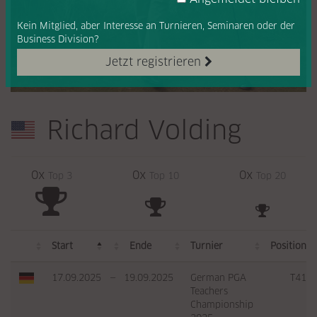
Kein Mitglied, aber Interesse
an Turnieren, Seminaren oder
der
Business Division?
Jetzt registrieren
Richard Volding
0x
0x
0x
Top 3
Top 10
Top 20
Start
Ende
Turnier
Position
17.09.2025
—
19.09.2025
German PGA
T41
Teachers
Championship