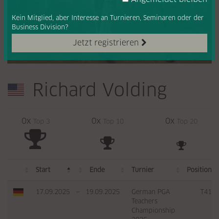
Kein Mitglied, aber Interesse
an Turnieren, Seminaren oder
der
Business Division?
Jetzt registrieren
Richard Volding
0x
0x
0x
Top 3
Top 10
Top 20
Start
Ende
Turnier
Position
17.09.2025
—
19.09.2025
German PGA
T41
Teachers
Championship