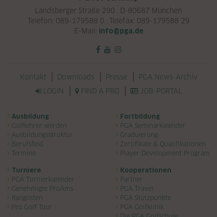
Landsberger Straße 290 . D-80687 München
Telefon: 089-179588 0 . Telefax: 089-179588 29
E-Mail:
info@pga.de
Navigation überspringen
Kontakt
Downloads
Presse
PGA News-Archiv
LOGIN
FIND A PRO
JOB-PORTAL
Navigation überspringen
Ausbildung
Fortbildung
Golflehrer werden
PGA Seminarkalender
Ausbildungsstruktur
Graduierung
Berufsfeld
Zertifikate & Qualifikationen
Termine
Player Development Program
Turniere
Kooperationen
PGA Turnierkalender
Partner
Genehmigte ProAms
PGA Travel
Ranglisten
PGA Stützpunkte
Pro Golf Tour
PGA Golfklinik