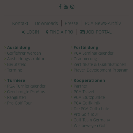
Navigation überspringen
Kontakt
Downloads
Presse
PGA News-Archiv
LOGIN
FIND A PRO
JOB-PORTAL
Navigation überspringen
Ausbildung
Fortbildung
Golflehrer werden
PGA Seminarkalender
Ausbildungsstruktur
Graduierung
Berufsfeld
Zertifikate & Qualifikationen
Termine
Player Development Program
Turniere
Kooperationen
PGA Turnierkalender
Partner
Genehmigte ProAms
PGA Travel
Ranglisten
PGA Stützpunkte
Pro Golf Tour
PGA Golfklinik
Die PGA Golfschule
Pro Golf Tour
Golf Team Germany
Wir bewegen Golf