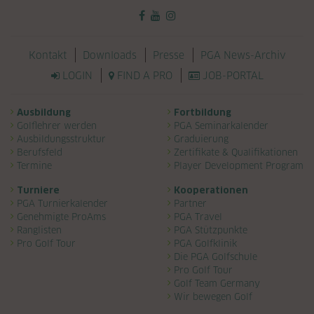
Navigation überspringen
Kontakt
Downloads
Presse
PGA News-Archiv
LOGIN
FIND A PRO
JOB-PORTAL
Navigation überspringen
Ausbildung
Fortbildung
Golflehrer werden
PGA Seminarkalender
Ausbildungsstruktur
Graduierung
Berufsfeld
Zertifikate & Qualifikationen
Termine
Player Development Program
Turniere
Kooperationen
PGA Turnierkalender
Partner
Genehmigte ProAms
PGA Travel
Ranglisten
PGA Stützpunkte
Pro Golf Tour
PGA Golfklinik
Die PGA Golfschule
Pro Golf Tour
Golf Team Germany
Wir bewegen Golf