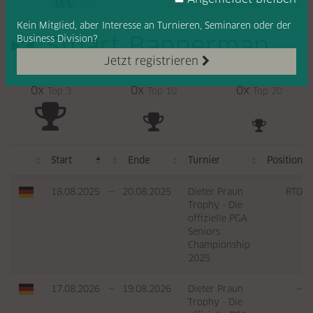
Kein Mitglied, aber Interesse
an Turnieren, Seminaren oder
der
Stuart Bannerman
Business Division?
Jetzt registrieren
0x
0x
0x
Top 3
Top 10
Top 20
Start
Ende
Turnier
Position
18.08.2025
—
20.08.2025
Dieter Praun
RTD
Trophy - Die
offizielle PGA
Seniors
Championship
2025
17.08.2026
—
19.08.2026
Dieter Praun
—
Trophy - Die