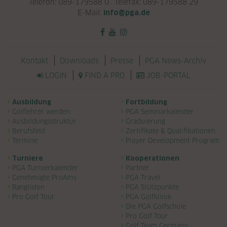
Telefon: 089-179588 0 . Telefax: 089-179588 29
E-Mail:
info@pga.de
Navigation überspringen
Kontakt
Downloads
Presse
PGA News-Archiv
LOGIN
FIND A PRO
JOB-PORTAL
Navigation überspringen
Ausbildung
Fortbildung
Golflehrer werden
PGA Seminarkalender
Ausbildungsstruktur
Graduierung
Berufsfeld
Zertifikate & Qualifikationen
Termine
Player Development Program
Turniere
Kooperationen
PGA Turnierkalender
Partner
Genehmigte ProAms
PGA Travel
Ranglisten
PGA Stützpunkte
Pro Golf Tour
PGA Golfklinik
Die PGA Golfschule
Pro Golf Tour
Golf Team Germany