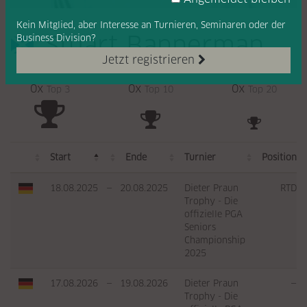
Kein Mitglied, aber Interesse
an Turnieren, Seminaren oder
der
Stuart Bannerman
Business Division?
Jetzt registrieren
0x
0x
0x
Top 3
Top 10
Top 20
Start
Ende
Turnier
Position
18.08.2025
—
20.08.2025
Dieter Praun
RTD
Trophy - Die
offizielle PGA
Seniors
Championship
2025
17.08.2026
—
19.08.2026
Dieter Praun
—
Trophy - Die