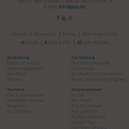
Telefon: 089-179588 0 . Telefax: 089-179588 29
E-Mail:
info@pga.de
Navigation überspringen
Kontakt
Downloads
Presse
PGA News-Archiv
LOGIN
FIND A PRO
JOB-PORTAL
Navigation überspringen
Ausbildung
Fortbildung
Golflehrer werden
PGA Seminarkalender
Ausbildungsstruktur
Graduierung
Berufsfeld
Zertifikate & Qualifikationen
Termine
Player Development Program
Turniere
Kooperationen
PGA Turnierkalender
Partner
Genehmigte ProAms
PGA Travel
Ranglisten
PGA Stützpunkte
Pro Golf Tour
PGA Golfklinik
Die PGA Golfschule
Pro Golf Tour
Golf Team Germany