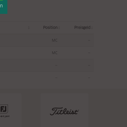
en
Position
Preisgeld
MC
—
MC
—
—
—
—
—