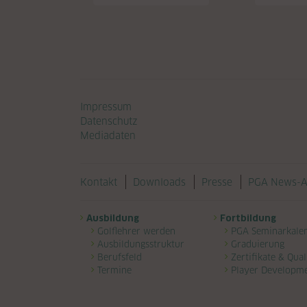
Navigation überspringen
Impressum
Datenschutz
Mediadaten
Navigation überspringen
Kontakt
Downloads
Presse
PGA News-A
Navigation überspringen
Ausbildung
Fortbildung
Golflehrer werden
PGA Seminarkale
Ausbildungsstruktur
Graduierung
Berufsfeld
Zertifikate & Qual
Termine
Player Developm