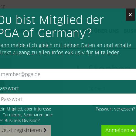
SSE
×
Du bist Mitglied der
PGA of Germany?
G
TURNIERE
KOOPERATIONEN
WIR ÜBER UNS
BUSI
ann melde dich gleich mit deinen Daten an und erhalte
irekt Zugang zu allen Infos exklusiv für Mitglieder.
Stephen 
asswort
0x
Top 3
ein Mitglied, aber Interesse
Passwort vergessen
n Turnieren, Seminaren oder
er Business Division?
Jetzt registrieren
Anmelden