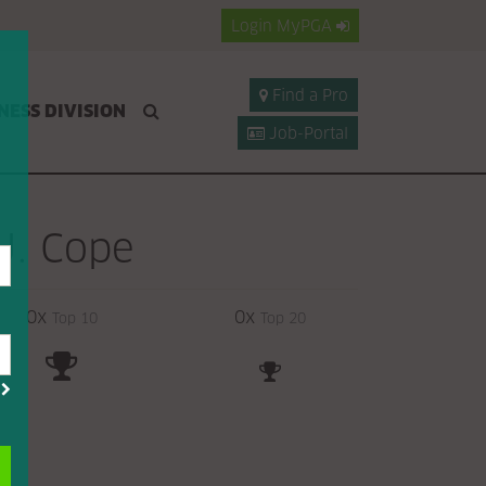
Login
MyPGA
Find a Pro
NESS DIVISION
Job-Portal
J. Cope
0x
0x
Top 10
Top 20
?