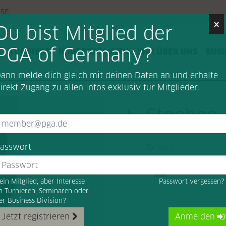
SSE
×
Du bist Mitglied der
PGA of Germany?
G
TURNIERE
KOOPERATIONEN
WIR ÜBER UNS
BUSI
ann melde dich gleich mit deinen Daten an und erhalte
irekt Zugang zu allen Infos exklusiv für Mitglieder.
Stephen 
asswort
0x
Top 3
ein Mitglied, aber Interesse
Passwort vergessen
n Turnieren, Seminaren oder
er Business Division?
Jetzt registrieren
Anmelden