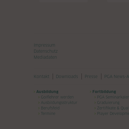
Navigation überspringen
Impressum
Datenschutz
Mediadaten
Navigation überspringen
Kontakt
Downloads
Presse
PGA News-A
Navigation überspringen
Ausbildung
Fortbildung
Golflehrer werden
PGA Seminarkale
Ausbildungsstruktur
Graduierung
Berufsfeld
Zertifikate & Qual
Termine
Player Developm