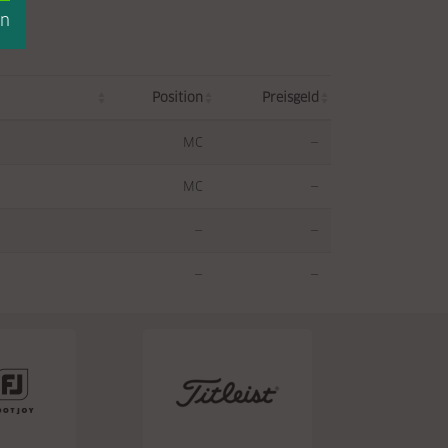
en
Position
Preisgeld
MC
—
MC
—
—
—
—
—