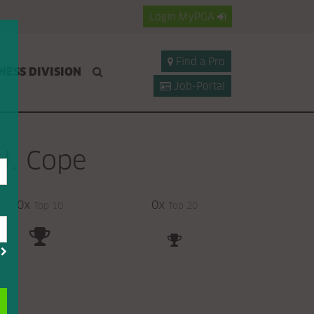
Login
MyPGA
Find a Pro
NESS DIVISION
Job-Portal
J. Cope
0x
0x
Top 10
Top 20
?