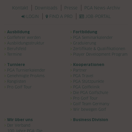
Navigation überspringen
Kontakt
Downloads
Presse
PGA News-Archiv
LOGIN
FIND A PRO
JOB-PORTAL
Navigation überspringen
Ausbildung
Fortbildung
Golflehrer werden
PGA Seminarkalender
Ausbildungsstruktur
Graduierung
Berufsfeld
Zertifikate & Qualifikationen
Termine
Player Development Program
Turniere
Kooperationen
PGA Turnierkalender
Partner
Genehmigte ProAms
PGA Travel
Ranglisten
PGA Stützpunkte
Pro Golf Tour
PGA Golfklinik
Die PGA Golfschule
Pro Golf Tour
Golf Team Germany
Wir bewegen Golf
Wir über uns
Business Division
Der Verband
100 Jahre PGA: Die