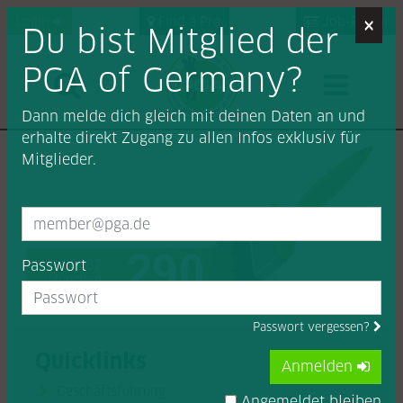
×
Login
Find a Pro
Job-Portal
Du bist Mitglied der
PGA of Germany?
Dann melde dich gleich mit deinen Daten an und
erhalte direkt Zugang zu allen Infos exklusiv für
Mitglieder.
Passwort
Passwort vergessen?
Quicklinks
Anmelden
Geschäftsführung

Angemeldet bleiben