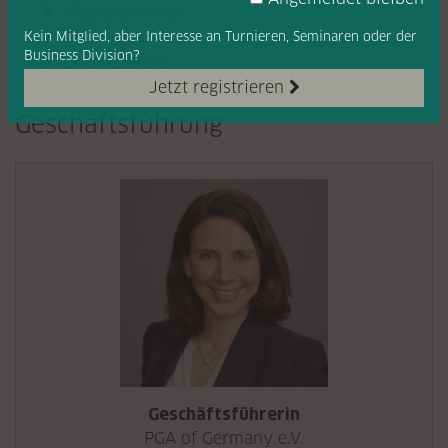
Mitgliederservice

Abteilungen
Kein Mitglied, aber Interesse
an Turnieren, Seminaren oder
der

Business Division?
Externe Berater

Jetzt registrieren
Geschäftsführung
Geschäftsführerin
PGA of Germany e.V.