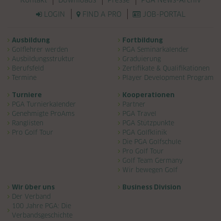
LOGIN
FIND A PRO
JOB-PORTAL
Navigation überspringen
Ausbildung
Fortbildung
Golflehrer werden
PGA Seminarkalender
Ausbildungsstruktur
Graduierung
Berufsfeld
Zertifikate & Qualifikationen
Termine
Player Development Program
Turniere
Kooperationen
PGA Turnierkalender
Partner
Genehmigte ProAms
PGA Travel
Ranglisten
PGA Stützpunkte
Pro Golf Tour
PGA Golfklinik
Die PGA Golfschule
Pro Golf Tour
Golf Team Germany
Wir bewegen Golf
Wir über uns
Business Division
Der Verband
100 Jahre PGA: Die
Verbandsgeschichte