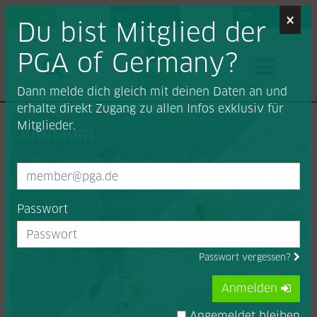
×
Login
Find a Pro
Job-Portal
Du bist Mitglied der
PGA of Germany?
Dann melde dich gleich mit deinen Daten an und
erhalte direkt Zugang zu allen Infos exklusiv für
Mitglieder.
Jubiläum
100 Jahre Professional Golf in
Deutschland
Passwort
Mehr

Passwort vergessen?
Anmelden
Angemeldet bleiben