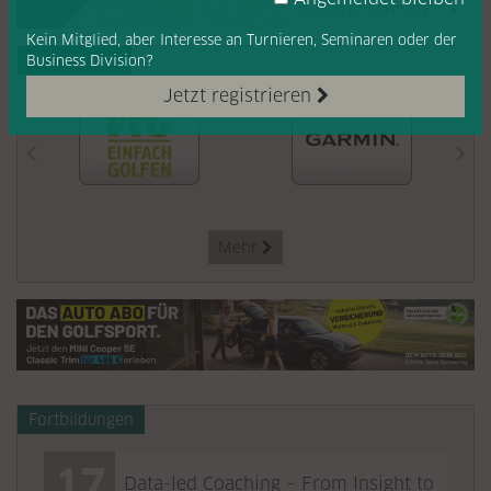
PGA of Germany
Kein Mitglied, aber Interesse
an Turnieren, Seminaren oder
der
PGA Partner
Business Division?
Jetzt registrieren
Mehr

Fortbildungen
17
Data-led Coaching – From Insight to